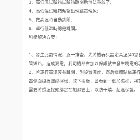
3、高低溫試驗箱試驗箱跳閘后無法重啟了;
4、高低溫試驗箱頻繁出現跳電現象;
5、做高溫時自動跳閘;
6、運行低溫時總是跳閘。
科學解決方案：
1、發生此類情況，逐一排查，先將機器只設定高溫(40攝
管短路，造成漏電，我司機器會加以保護就會發生跳電的
2、若運行高溫沒有跳閘，則設置濕度，然后繼續點擊運
器側面擋板螺絲擰松，取下擋板，會看到一個加濕桶，將
需要將感溫探頭綁定在加濕管上，以防干燒、超溫保護。