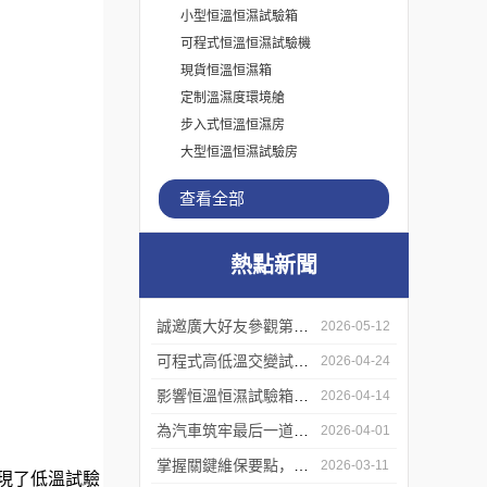
小型恒溫恒濕試驗箱
可程式恒溫恒濕試驗機
現貨恒溫恒濕箱
定制溫濕度環境艙
步入式恒溫恒濕房
大型恒溫恒濕試驗房
查看全部
熱點新聞
誠邀廣大好友參觀第二十一屆“中國光谷”光電子博覽會-湖北高天
2026-05-12
可程式高低溫交變試驗箱“一機多能”省錢攻略
2026-04-24
影響恒溫恒濕試驗箱價格的核心部件（武漢廠家可按需指定配置）
2026-04-14
為汽車筑牢最后一道防水關：整車淋雨試驗箱如何模擬風雨考驗
2026-04-01
掌握關鍵維保要點，確保不銹鋼高低溫試驗箱長期精準可靠運行
2026-03-11
現了低溫試驗