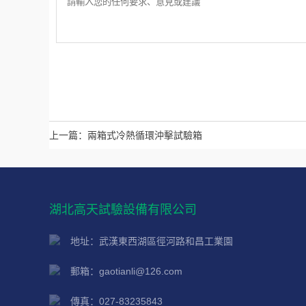
上一篇：
兩箱式冷熱循環沖擊試驗箱
湖北高天試驗設備有限公司
地址：武漢東西湖區徑河路和昌工業園
郵箱：gaotianli@126.com
傳真：027-83235843