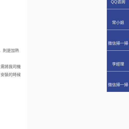
QQ咨詢
常小姐
微信掃一掃
會，則是加熱
李經理
只需將我司機
，安裝的時候
微信掃一掃