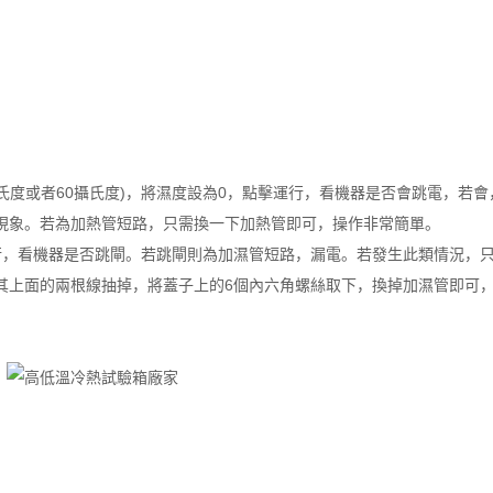
氏度或者60攝氏度)，將濕度設為0，點擊運行，看機器是否會跳電，若
現象。若為加熱管短路，只需換一下加熱管即可，操作非常簡單。
行，看機器是否跳閘。若跳閘則為加濕管短路，漏電。若發生此類情況，
其上面的兩根線抽掉，將蓋子上的6個內六角螺絲取下，換掉加濕管即可